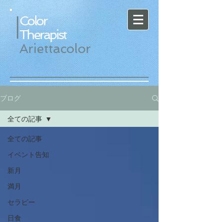
Color
Therapist
Ariettacolor
ブログ
全ての記事
全ての記事
イベント告知
新月
満月
セラピー
日食