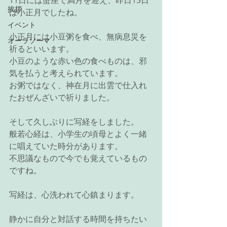
11日には蟹座で満月を迎え、昨日15日
挨拶
は小正月でしたね。
イベント
小正月には小豆粥を食べ、無病息災を
オーラソーマ
祈るといいます。
小豆のような赤い色の食べものは、邪
気を払うと考えられています。
お粥ではなく、神在月に出雲で仕入れ
たおぜんざいで祈りました。
そして久しぶりに写経をしました。
般若心経は、小学生の頃母とよく一緒
に唱えていた時分があります。
不思議なもので今でも覚えているもの
ですね。
写経は、心洗われて心鎮まります。 
静かに自分と対話する時間を持ちたい