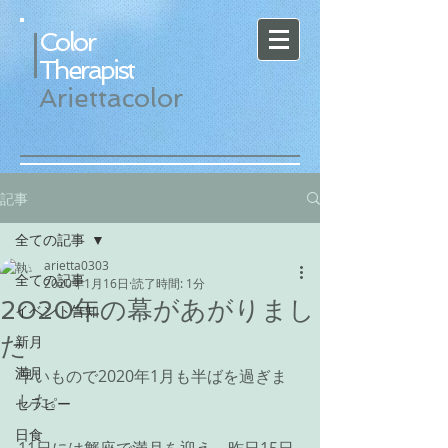
Color
Therapist
Ariettacolor
記事
全ての記事
arietta0303
全ての記事
2020年1月16日
読了時間: 1分
2020年の幕があがりまし
イベント告知
た
新月
満月
早いもので2020年1月も半ばを過ぎま
した。
セラピー
日食