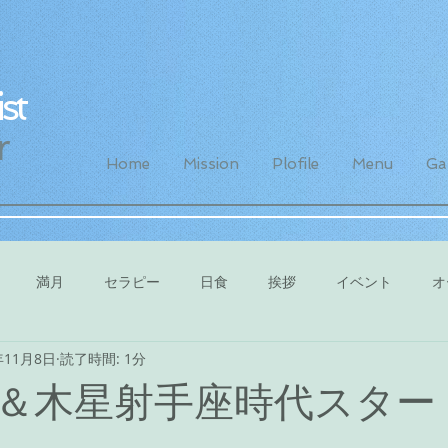
st
r
Home
Mission
Plofile
Menu
Gal
満月
セラピー
日食
挨拶
イベント
オ
年11月8日
読了時間: 1分
＆木星射手座時代スター