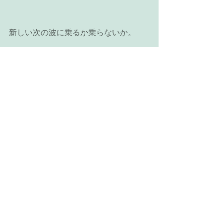
新しい次の波に乗るか乗らないか。
いえ、乗りたいか乗りたくないか。
#新月
#牡牛座新月
#天王星
#変革前夜
#五感を信頼
最新記事
すべて表示