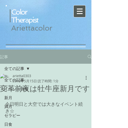
Color
Therapist
Ariettacolor
記事
全ての記事
arietta0303
全ての記事
2018年5月15日
読了時間: 1分
変革前夜は牡牛座新月です
イベント告知
新月
今日明日と大空では大きなイベント続
満月
き☆
セラピー
日食