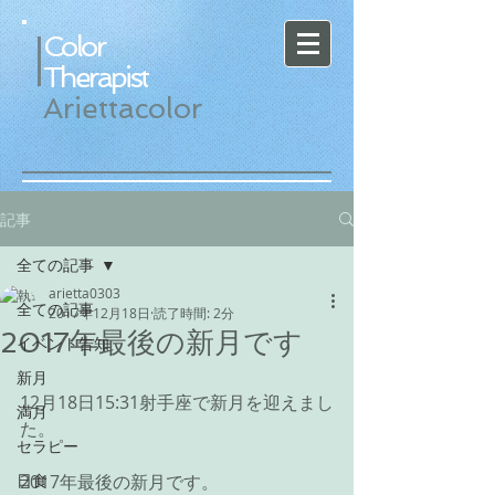
Color
Therapist
Ariettacolor
記事
全ての記事
arietta0303
全ての記事
2017年12月18日
読了時間: 2分
2017年最後の新月です
イベント告知
新月
12月18日15:31射手座で新月を迎えまし
満月
た。
セラピー
日食
2017年最後の新月です。