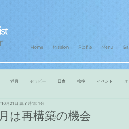
st
r
Home
Mission
Plofile
Menu
Gal
満月
セラピー
日食
挨拶
イベント
オ
年10月21日
読了時間: 1分
月は再構築の機会