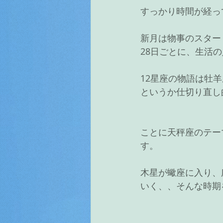
すっかり時間が経って
新月は物事のスター
28日ごとに、生活
12星座の物語は牡
というか仕切り直し
ことに天秤座のテー
す。
木星が蠍座に入り、
いく、、そんな時期