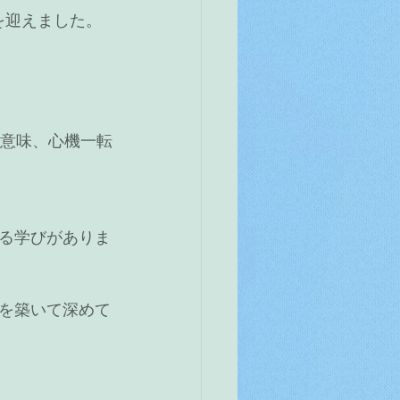
月を迎えました。
る意味、心機一転
る学びがありま
を築いて深めて