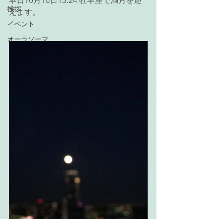
本日10月16日13:24 牡羊座で満月を迎
挨拶
えます。
イベント
オーラソーマ