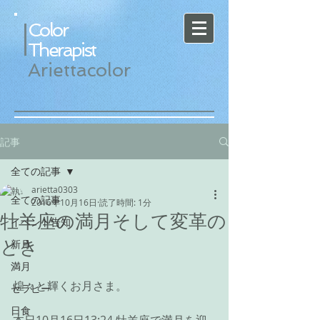
Color
Therapist
Ariettacolor
記事
全ての記事
arietta0303
全ての記事
2016年10月16日
読了時間: 1分
牡羊座の満月そして変革の
イベント告知
とき
新月
満月
煌々と輝くお月さま。
セラピー
日食