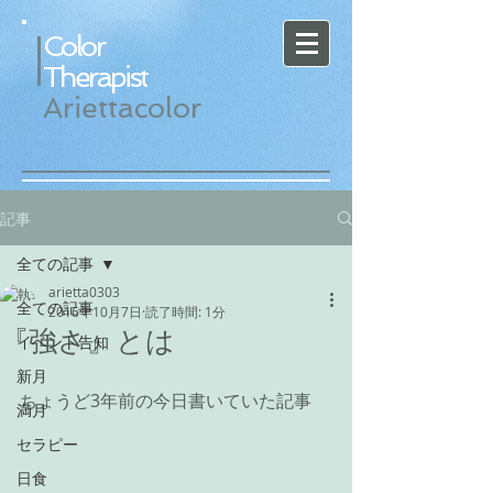
Color
Therapist
Ariettacolor
記事
全ての記事
arietta0303
全ての記事
2016年10月7日
読了時間: 1分
『強さ』とは
イベント告知
新月
ちょうど3年前の今日書いていた記事
満月
セラピー
日食