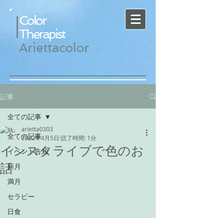
Color
Therapist
Ariettacolor
記事
全ての記事
arietta0303
全ての記事
2022年4月5日
読了時間: 1分
インスタライブで色のお
イベント告知
話
新月
満月
セラピー
日食